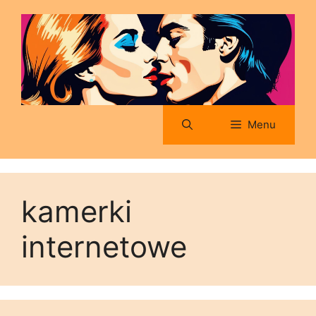
Przejdź
do
treści
Menu
kamerki
internetowe