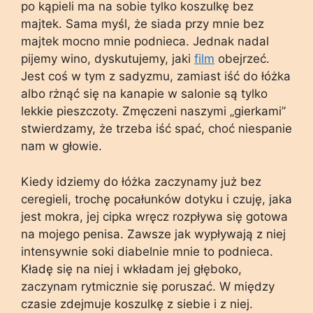
po kąpieli ma na sobie tylko koszulkę bez
majtek. Sama myśl, że siada przy mnie bez
majtek mocno mnie podnieca. Jednak nadal
pijemy wino, dyskutujemy, jaki
film
obejrzeć.
Jest coś w tym z sadyzmu, zamiast iść do łóżka
albo rżnąć się na kanapie w salonie są tylko
lekkie pieszczoty. Zmęczeni naszymi „gierkami”
stwierdzamy, że trzeba iść spać, choć niespanie
nam w głowie.
Kiedy idziemy do łóżka zaczynamy już bez
ceregieli, trochę pocałunków dotyku i czuję, jaka
jest mokra, jej cipka wręcz rozpływa się gotowa
na mojego penisa. Zawsze jak wypływają z niej
intensywnie soki diabelnie mnie to podnieca.
Kładę się na niej i wkładam jej głęboko,
zaczynam rytmicznie się poruszać. W między
czasie zdejmuje koszulkę z siebie i z niej.