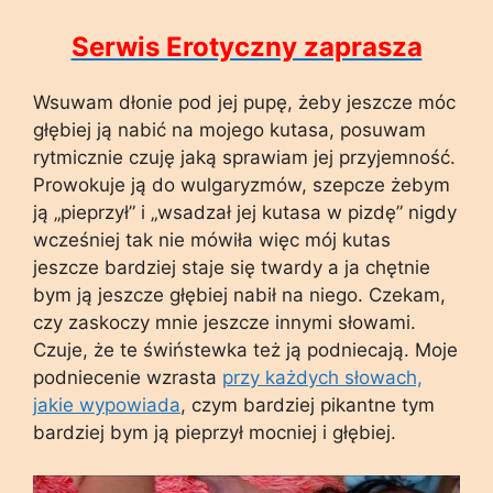
Serwis Erotyczny zaprasza
Wsuwam dłonie pod jej pupę, żeby jeszcze móc
głębiej ją nabić na mojego kutasa, posuwam
rytmicznie czuję jaką sprawiam jej przyjemność.
Prowokuje ją do wulgaryzmów, szepcze żebym
ją „pieprzył” i „wsadzał jej kutasa w pizdę” nigdy
wcześniej tak nie mówiła więc mój kutas
jeszcze bardziej staje się twardy a ja chętnie
bym ją jeszcze głębiej nabił na niego. Czekam,
czy zaskoczy mnie jeszcze innymi słowami.
Czuje, że te świństewka też ją podniecają. Moje
podniecenie wzrasta
przy każdych słowach,
jakie wypowiada
, czym bardziej pikantne tym
bardziej bym ją pieprzył mocniej i głębiej.