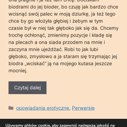
biodrami do jej bioder, bo czuję jak bardzo chce
wcisnąć swój palec w moją dziurkę, ja też tego
chce by go włożyła głębiej i żebym w tym
czasie był w niej tak głęboko jak się da. Chcemy
trochę ochłonąć, zmienimy pozycje i kładę się
na plecach a ona siada przodem na mnie i
zaczyna mnie ujeżdżać. Robi to jak lubi
głęboko, zmysłowo a ja staram się trzymając jej
biodra „wciskać” ją na mojego kutasa jeszcze
mocniej.
Czytaj dalej
Kategorie
opowiadania erotyczne
,
Perwersje
Używamy plików cookie, aby zapewnić najlepszą jakość na