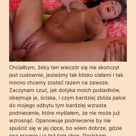
Chciałbym, żeby ten wieczór się nie skończył
jest cudownie, jesteśmy tak blisko ciałami i tak
mocno chcemy zostać razem na zawsze.
Zaczynam czuć, jak dotyka moich pośladków,
obejmuje je, ściska, i czym bardziej zbliża palce
do mojego odbytu tym bardziej wzrasta
podniecenie, które myślałem, że nie może już
wzrosnąć. Opanowuje podniecenie by nie
spuścić się w jej cipce, bo wiem dobrze, gdzie
ona pragnie i ja też tam chcę. Dociskam