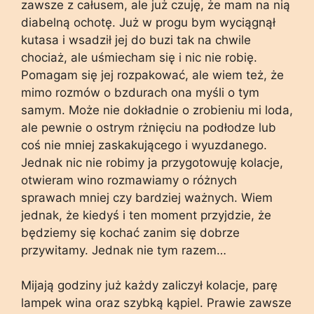
zawsze z całusem, ale już czuję, że mam na nią
diabelną ochotę. Już w progu bym wyciągnął
kutasa i wsadził jej do buzi tak na chwile
chociaż, ale uśmiecham się i nic nie robię.
Pomagam się jej rozpakować, ale wiem też, że
mimo rozmów o bzdurach ona myśli o tym
samym. Może nie dokładnie o zrobieniu mi loda,
ale pewnie o ostrym rżnięciu na podłodze lub
coś nie mniej zaskakującego i wyuzdanego.
Jednak nic nie robimy ja przygotowuję kolacje,
otwieram wino rozmawiamy o różnych
sprawach mniej czy bardziej ważnych. Wiem
jednak, że kiedyś i ten moment przyjdzie, że
będziemy się kochać zanim się dobrze
przywitamy. Jednak nie tym razem…
Mijają godziny już każdy zaliczył kolacje, parę
lampek wina oraz szybką kąpiel. Prawie zawsze