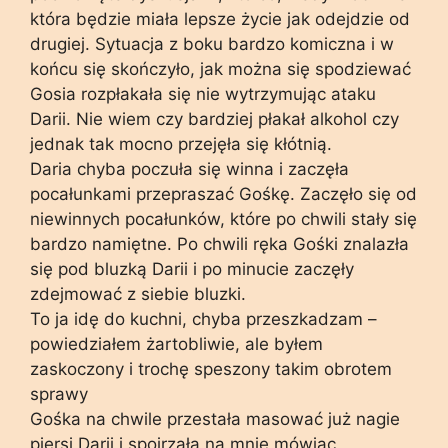
która będzie miała lepsze życie jak odejdzie od
drugiej. Sytuacja z boku bardzo komiczna i w
końcu się skończyło, jak można się spodziewać
Gosia rozpłakała się nie wytrzymując ataku
Darii. Nie wiem czy bardziej płakał alkohol czy
jednak tak mocno przejęła się kłótnią.
Daria chyba poczuła się winna i zaczęła
pocałunkami przepraszać Gośkę. Zaczęło się od
niewinnych pocałunków, które po chwili stały się
bardzo namiętne. Po chwili ręka Gośki znalazła
się pod bluzką Darii i po minucie zaczęły
zdejmować z siebie bluzki.
To ja idę do kuchni, chyba przeszkadzam –
powiedziałem żartobliwie, ale byłem
zaskoczony i trochę speszony takim obrotem
sprawy
Gośka na chwile przestała masować już nagie
piersi Darii i spojrzała na mnie mówiąc