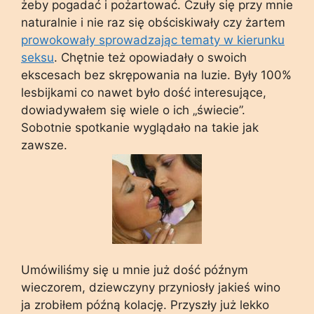
żeby pogadać i pożartować. Czuły się przy mnie
naturalnie i nie raz się obściskiwały czy żartem
prowokowały sprowadzając tematy w kierunku
seksu
. Chętnie też opowiadały o swoich
ekscesach bez skrępowania na luzie. Były 100%
lesbijkami co nawet było dość interesujące,
dowiadywałem się wiele o ich „świecie”.
Sobotnie spotkanie wyglądało na takie jak
zawsze.
Umówiliśmy się u mnie już dość późnym
wieczorem, dziewczyny przyniosły jakieś wino
ja zrobiłem późną kolację. Przyszły już lekko