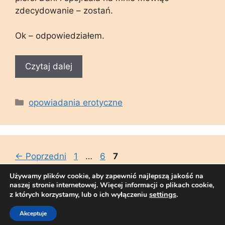
zdecydowanie – zostań.
Ok – odpowiedziałem.
Czytaj dalej
Kategorie
opowiadania erotyczne
Strona
Strona
Strona
←
Poprzedni
1
…
6
7
Używamy plików cookie, aby zapewnić najlepszą jakość na
naszej stronie internetowej. Więcej informacji o plikach cookie,
settings
.
z których korzystamy, lub o ich wyłączeniu
© 2026 Sex Opowiadania - Blog Erotyczny - Sex
Telefony
• Zbudowany z
GeneratePress
Akceptuje