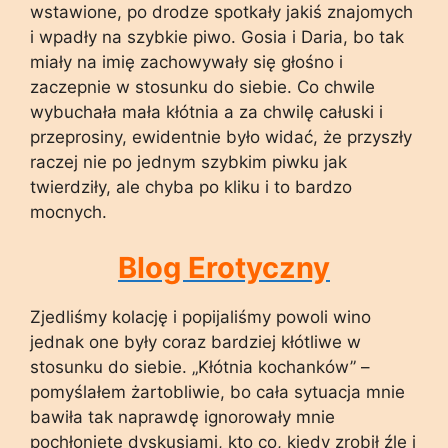
wstawione, po drodze spotkały jakiś znajomych
i wpadły na szybkie piwo. Gosia i Daria, bo tak
miały na imię zachowywały się głośno i
zaczepnie w stosunku do siebie. Co chwile
wybuchała mała kłótnia a za chwilę całuski i
przeprosiny, ewidentnie było widać, że przyszły
raczej nie po jednym szybkim piwku jak
twierdziły, ale chyba po kliku i to bardzo
mocnych.
Blog Erotyczny
Zjedliśmy kolację i popijaliśmy powoli wino
jednak one były coraz bardziej kłótliwe w
stosunku do siebie. „Kłótnia kochanków” –
pomyślałem żartobliwie, bo cała sytuacja mnie
bawiła tak naprawdę ignorowały mnie
pochłonięte dyskusjami, kto co, kiedy zrobił źle i