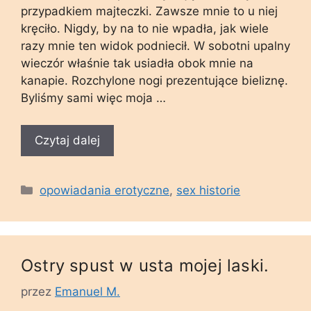
przypadkiem majteczki. Zawsze mnie to u niej
kręciło. Nigdy, by na to nie wpadła, jak wiele
razy mnie ten widok podniecił. W sobotni upalny
wieczór właśnie tak usiadła obok mnie na
kanapie. Rozchylone nogi prezentujące bieliznę.
Byliśmy sami więc moja …
Czytaj dalej
Kategorie
opowiadania erotyczne
,
sex historie
Ostry spust w usta mojej laski.
przez
Emanuel M.