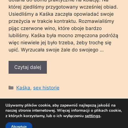
której zjedliśmy przygotowany wcześniej obiad.
Usiedliśmy a Kaśka zaczęła opowiadać swoje
przeżycia w trakcie kontraktu. Rozmawialiśmy
pijąc czerwone wino, które oboje bardzo
lubiliśmy. Kaśka była mocno zmęczona podróżą
więc niewiele jej było trzeba, żeby trochę się
upić. Wyrzucała swoje żale do swojego …
Czytaj dalej
Kategorie
Kaśka
,
sex historie
Używamy plików cookie, aby zapewnić najlepszą jakość na
naszej stronie internetowej. Więcej informacji o plikach cookie,
settings
.
z których korzystamy, lub o ich wyłączeniu
© 2026 Sex Opowiadania - Blog Erotyczny - Sex
Telefony
• Zbudowany z
GeneratePress
Akceptuje