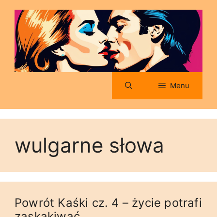
Przejdź
do
treści
Menu
wulgarne słowa
Powrót Kaśki cz. 4 – życie potrafi
zaskakiwać